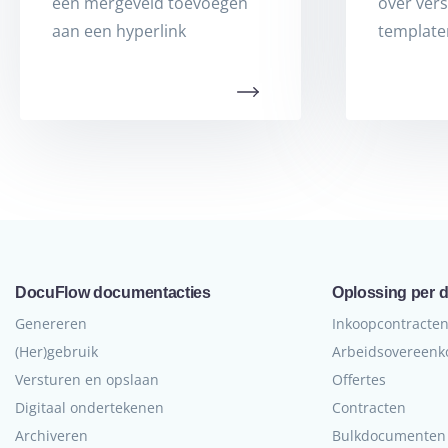
een mergeveld toevoegen
over vers
aan een hyperlink
templat
DocuFlow documentacties
Oplossing per 
Genereren
Inkoopcontracte
(Her)gebruik
Arbeidsovereen
Versturen en opslaan
Offertes
Digitaal ondertekenen
Contracten
Archiveren
Bulkdocumenten