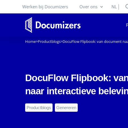
Werken bij Documizers
Over ons
NL
Home
>
Productblogs
>
DocuFlow Flipbook: van document naar
DocuFlow Flipbook: va
naar interactieve belevi
Productblogs
Genereren