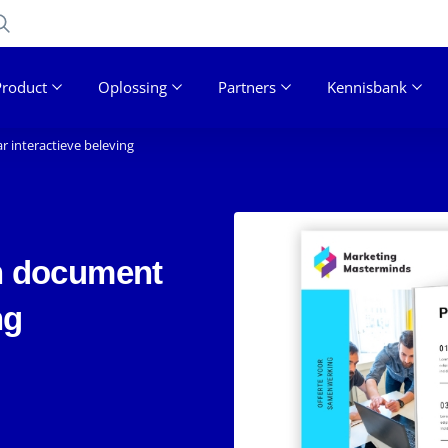
Product
Oplossing
Partners
Kennisbank
 interactieve beleving
n document
ng