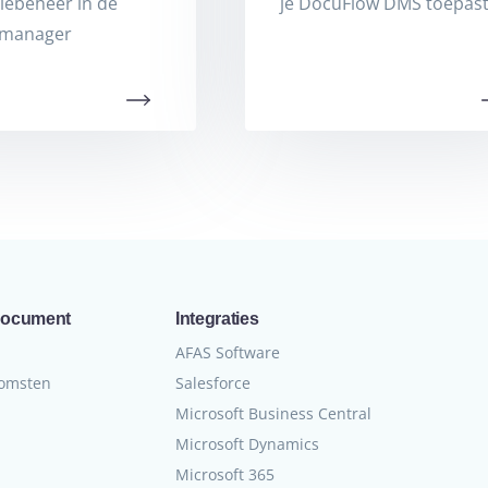
iebeheer in de
je DocuFlow DMS toepast
emanager
document
Integraties
n
AFAS Software
komsten
Salesforce
Microsoft Business Central
Microsoft Dynamics
Microsoft 365