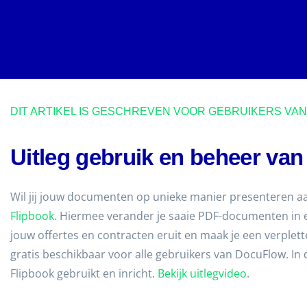
DIT ARTIKEL IS GESCHREVEN VOOR GEBRUIKERS V
Uitleg gebruik en beheer va
Wil jij jouw documenten op unieke manier presenteren a
Flipbook
. Hiermee verander je saaie PDF-documenten in e
jouw offertes en contracten eruit en maak je een verplett
gratis beschikbaar voor alle gebruikers van DocuFlow. In 
Flipbook gebruikt en inricht.
Bekijk uitlegvideo
.