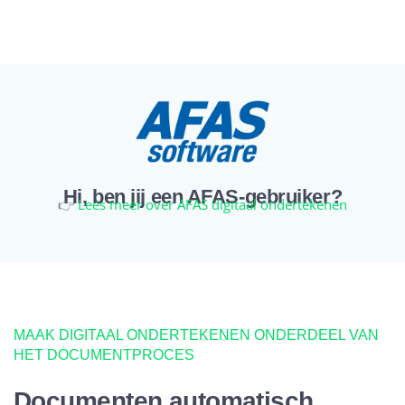
Hi, ben jij een AFAS-gebruiker?
👉
Lees meer over AFAS digitaal ondertekenen
MAAK DIGITAAL ONDERTEKENEN ONDERDEEL VAN
HET DOCUMENTPROCES
Documenten automatisch