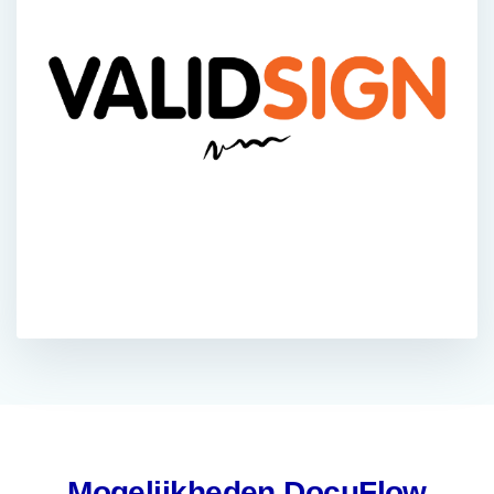
Mogelijkheden DocuFlow