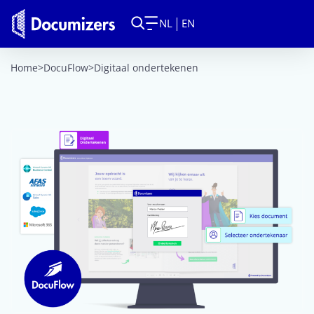
NL
EN
Home
>
DocuFlow
>
Digitaal ondertekenen