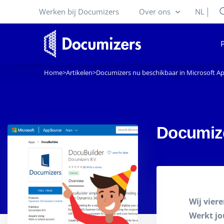
Werken bij Documizers
Over ons
NL
Home
>
Artikelen
>
Documizers nu beschikbaar in Microsoft A
Documize
Wij vier
Werkt jo