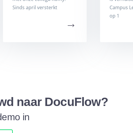
Sinds april versterkt
Campus L
op 1
wd naar DocuFlow?
demo in