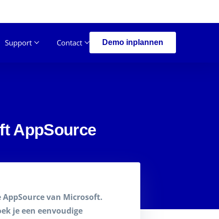
Support
Contact
Demo inplannen
oft AppSource
e AppSource van Microsoft.
oek je een eenvoudige