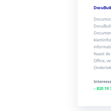
DocuBuil
Documize
DocuBuil
Document
klantinf
informat
Naast de
Office, 
Ondertek
Interess
– 820 19 