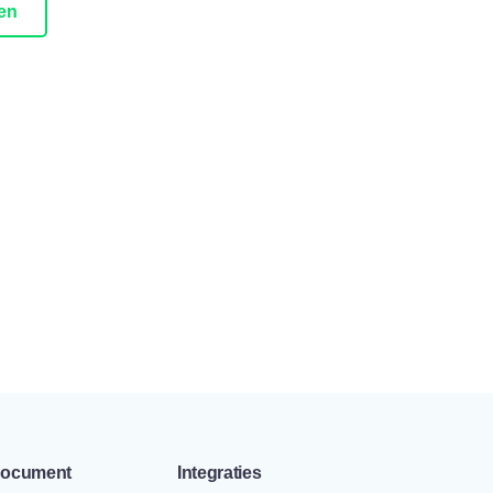
en
document
Integraties