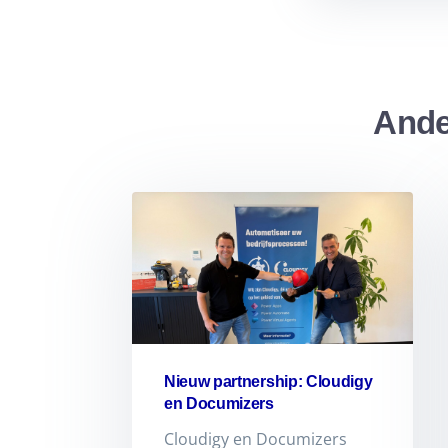
Ande
Nieuw partnership: Cloudigy
en Documizers
Cloudigy en Documizers