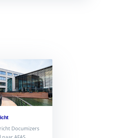
icht
richt Documizers
d naar AFAS