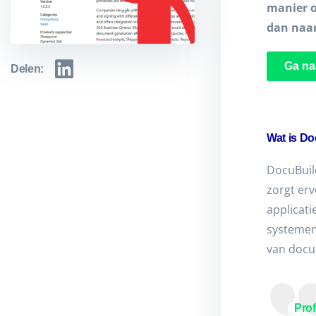
manier o
dan naa
Ga na
Delen:
Wat is D
DocuBuil
zorgt er
applicat
systemen 
van docu
Prof