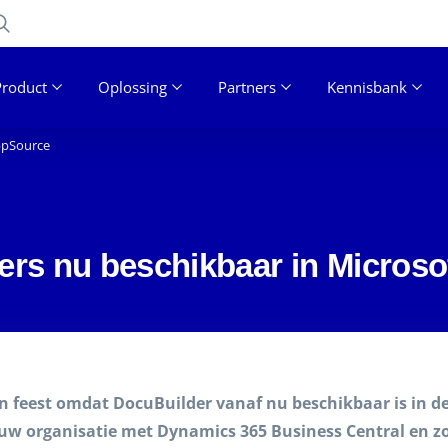
Product
Oplossing
Partners
Kennisbank
ppSource
rs nu beschikbaar in Micros
en feest omdat DocuBuilder vanaf nu beschikbaar is in d
uw organisatie met Dynamics 365 Business Central en z