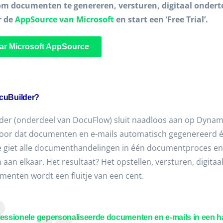
m documenten te genereren, versturen, digitaal ondert
r de
AppSource van Microsoft
en start een ‘Free Trial’.
ar Microsoft AppSource
ocuBuilder?
der (onderdeel van DocuFlow) sluit naadloos aan op Dynami
voor dat documenten en e-mails automatisch gegenereerd 
ie giet alle documenthandelingen in één documentproces en
aan elkaar. Het resultaat? Het opstellen, versturen, digita
menten wordt een fluitje van een cent.
essionele gepersonaliseerde documenten en e-mails in een han