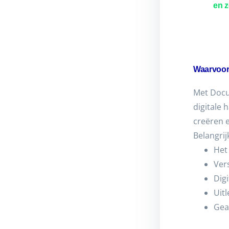
en 
Waarvoor 
Met Docu
digitale 
creëren 
Belangrijk
Het
Ver
Dig
Uit
Gea