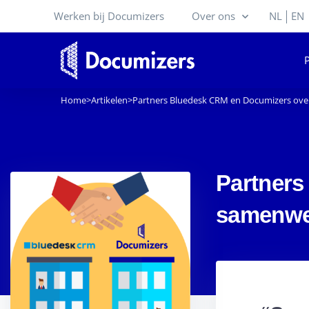
Werken bij Documizers
Over ons
NL
EN
Home
>
Artikelen
>
Partners Bluedesk CRM en Documizers ov
Partners
samenwe