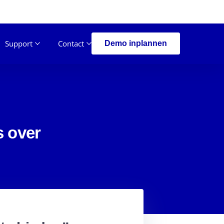
Support
Contact
Demo inplannen
 over