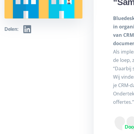
“Same
Bluedesk
in organ
Delen:
van CRM
documen
Als impl
de loep, 
“Daarbij
Wij vinde
je CRM-d
Onderteke
offertes.”
Door