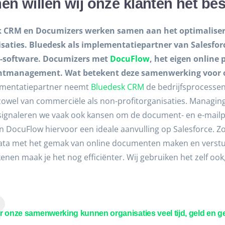
n willen wij onze klanten het be
 CRM en Documizers werken samen aan het optimalisere
isaties. Bluedesk als implementatiepartner van Salesforc
-software. Documizers met
DocuFlow
, het eigen online
tmanagement. Wat betekent deze samenwerking voor 
ementatiepartner neemt
Bluedesk CRM
de bedrijfsprocessen
zowel van commerciële als non-profitorganisaties. Managing 
 signaleren we vaak ook kansen om de document- en e-mailp
n DocuFlow hiervoor een ideale aanvulling op Salesforce. Z
ata met het gemak van online documenten maken en verstur
nen maak je het nog efficiënter. Wij gebruiken het zelf oo
 onze samenwerking kunnen organisaties veel tijd, geld en g