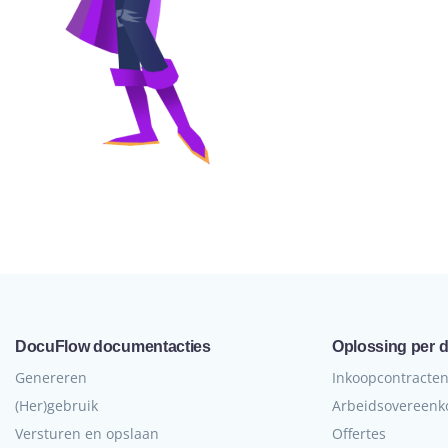
DocuFlow documentacties
Oplossing per 
Genereren
Inkoopcontracte
(Her)gebruik
Arbeidsovereen
Versturen en opslaan
Offertes