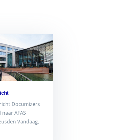
icht
richt Documizers
d naar AFAS
eusden Vandaag,