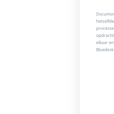
Documize
hetzelfde
processen
opdracht
elkaar e
Bluedesk 