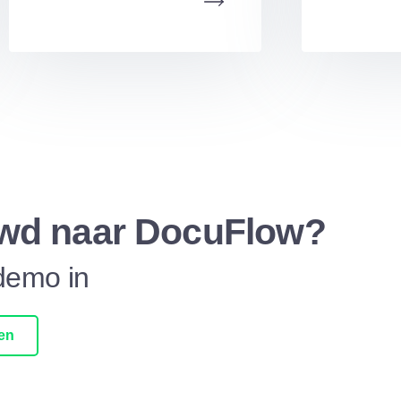
wd naar DocuFlow?
demo in
en