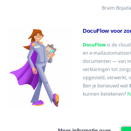
Braim Bojada
DocuFlow voor zor
DocuFlow
is de clou
en e-mailautomatiserin
documenten — van in
verklaringen tot zo
opgesteld, verwerkt, 
Ben je benieuwd wat
kunnen betekenen?
N
Meer informatie over