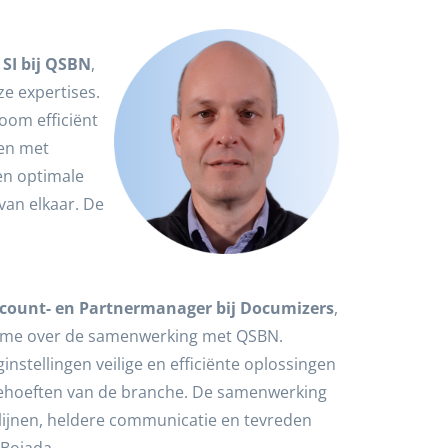
SI bij QSBN
,
ze expertises.
om efficiënt
oen met
en optimale
van elkaar. De
count- en Partnermanager bij Documizers
,
asme over de samenwerking met QSBN.
nstellingen veilige en efficiënte oplossingen
behoeften van de branche. De samenwerking
 lijnen, heldere communicatie en tevreden