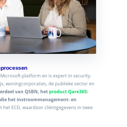
rgprocessen
icrosoft-platform en is expert in security.
js, woningcorporaties, de publieke sector en
derdeel van QSBN, het
product Qare365
:
E die het instroommanagement- en
t het ECD, waardoor cliëntgegevens in twee