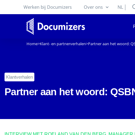
Werken bij Documizers
Over ons
NL
Home
>
Klant- en partnerverhalen
>
Partner aan het woord: 
Klantverhalen
Partner aan het woord: QSB
INTERVIEW MET ROELAND VAN DEN BERG, MANAGER B