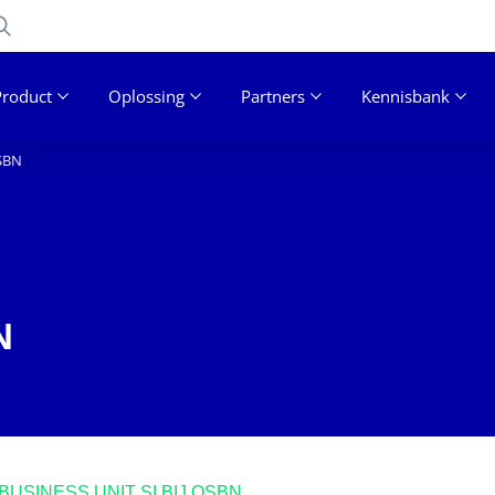
Product
Oplossing
Partners
Kennisbank
QSBN
N
USINESS UNIT SI BIJ QSBN