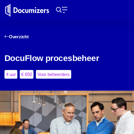
Overzicht
DocuFlow procesbeheer
4 uur
€ 650
Voor beheerders